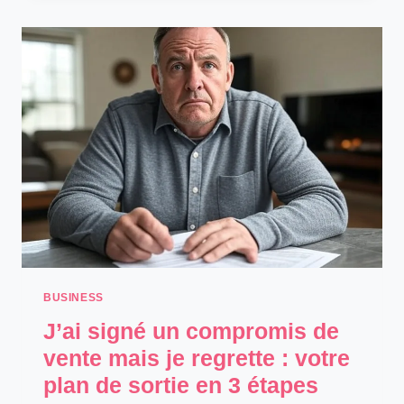
SES
COMPTES
BANCAIRES
EN
LIGNE
N’A
JAMAIS
ÉTÉ
AUSSI
SIMPLE
BUSINESS
J’ai signé un compromis de
vente mais je regrette : votre
plan de sortie en 3 étapes