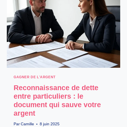
LIBERTÉ
AU
VOLANT
QUI
RAPPORTE
GAGNER DE L'ARGENT
Reconnaissance de dette
entre particuliers : le
document qui sauve votre
argent
Par
Camille
8 juin 2025