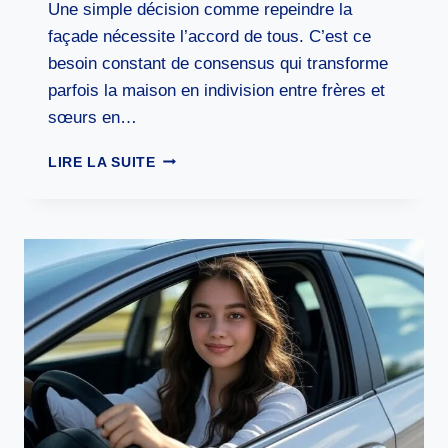
Une simple décision comme repeindre la
façade nécessite l’accord de tous. C’est ce
besoin constant de consensus qui transforme
parfois la maison en indivision entre frères et
sœurs en…
MAISON
LIRE LA SUITE
EN
INDIVISION
ENTRE
FRÈRES
ET
SŒURS
:
LE
GUIDE
POUR
PRÉSERVER
L’HARMONIE
FAMILIALE