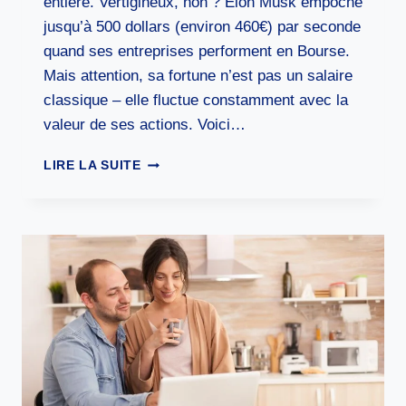
entière. Vertigineux, non ? Elon Musk empoche
jusqu’à 500 dollars (environ 460€) par seconde
quand ses entreprises performent en Bourse.
Mais attention, sa fortune n’est pas un salaire
classique – elle fluctue constamment avec la
valeur de ses actions. Voici…
COMBIEN
LIRE LA SUITE
GAGNE
ELON
MUSK
PAR
SECONDE
:
500$
EN
UN
CLIN
D’ŒIL