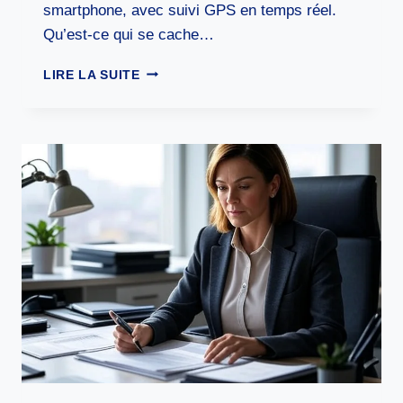
smartphone, avec suivi GPS en temps réel.
Qu’est-ce qui se cache…
APPLICATIONS
LIRE LA SUITE
DE
CONVOYAGE
DE
VOITURE
:
LIBÉREZ
VOTRE
TEMPS
PENDANT
QUE
VOTRE
VÉHICULE
VOYAGE