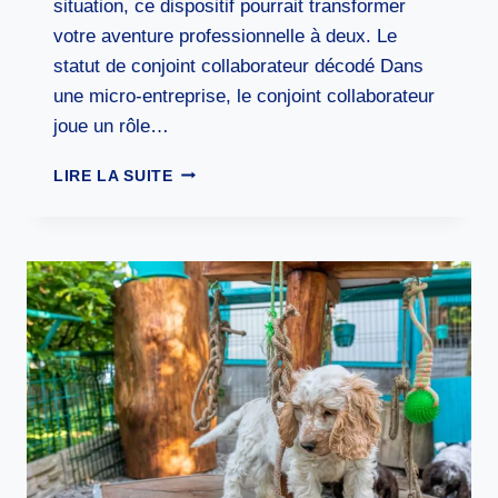
situation, ce dispositif pourrait transformer
votre aventure professionnelle à deux. Le
statut de conjoint collaborateur décodé Dans
une micro-entreprise, le conjoint collaborateur
joue un rôle…
CONJOINT
LIRE LA SUITE
COLLABORATEUR
EN
MICRO-
ENTREPRISE
:
LE
HACK
LÉGAL
QUE
90%
DES
COUPLES
ENTREPRENEURS
IGNORENT