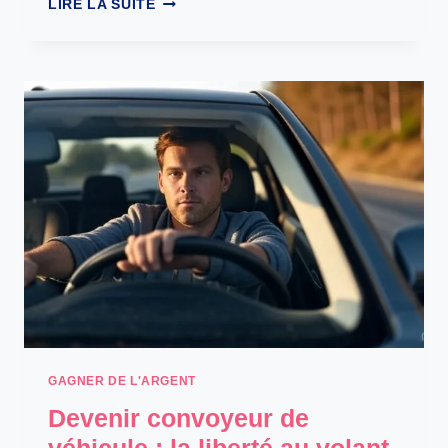
LIRE LA SUITE
COMPTABLE
:
LA
RADIOGRAPHIE
FINANCIÈRE
QUI
RÉVÈLE
LA
SANTÉ
DE
VOTRE
ENTREPRISE
GAGNER DE L'ARGENT
Devenir convoyeur de
véhicule : la liberté au volant