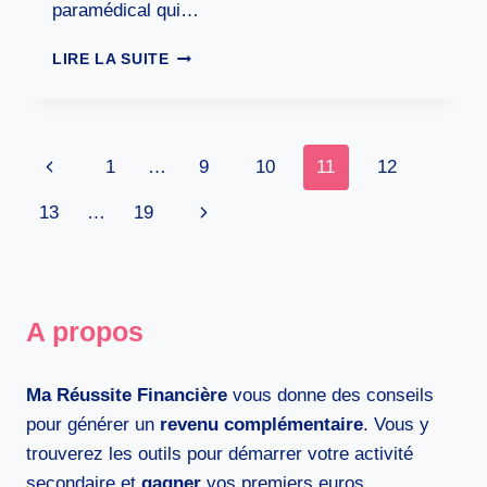
paramédical qui…
LES
LIRE LA SUITE
MÉTIERS
QUI
PAYENT
BIEN
Navigation
Page
1
…
9
10
11
12
AVEC
de
UN
précédente
Page
13
…
19
BAC
page
ST2S
suivante
:
VOTRE
TREMPLIN
A propos
VERS
UNE
CARRIÈRE
Ma Réussite Financière
vous donne des conseils
ÉPANOUISSANTE
pour générer un
revenu complémentaire
. Vous y
trouverez les outils pour démarrer votre activité
secondaire et
gagner
vos premiers euros.