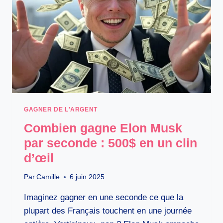
QUI
SAUVE
VOTRE
ARGENT
GAGNER DE L'ARGENT
Combien gagne Elon Musk
par seconde : 500$ en un clin
d’œil
Par
Camille
6 juin 2025
Imaginez gagner en une seconde ce que la
plupart des Français touchent en une journée