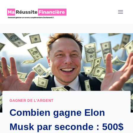
Aller
au
contenu
GAGNER DE L'ARGENT
Combien gagne Elon
Musk par seconde : 500$