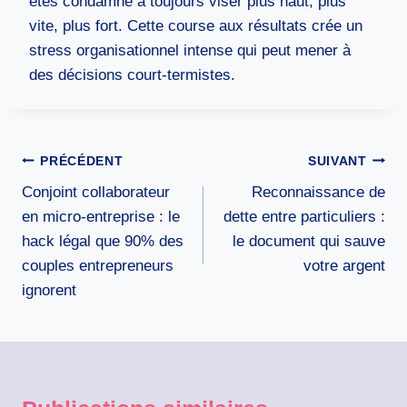
êtes condamné à toujours viser plus haut, plus
vite, plus fort. Cette course aux résultats crée un
stress organisationnel intense qui peut mener à
des décisions court-termistes.
Navigation
PRÉCÉDENT
SUIVANT
de
Conjoint collaborateur
Reconnaissance de
l’article
en micro-entreprise : le
dette entre particuliers :
hack légal que 90% des
le document qui sauve
couples entrepreneurs
votre argent
ignorent