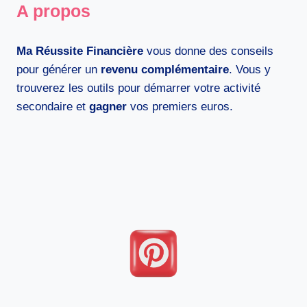
QUEL
A propos
JOUR
ET
À
Ma Réussite Financière
vous donne des conseils
QUELLE
pour générer un
revenu complémentaire
. Vous y
HEURE
trouverez les outils pour démarrer votre activité
?
secondaire et
gagner
vos premiers euros.