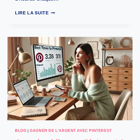
AVIS
LIRE LA SUITE
PIN
GENERATOR
:
BOOSTEZ
VOTRE
STRATÉGIE
PINTEREST
BLOG
|
GAGNER DE L'ARGENT AVEC PINTEREST