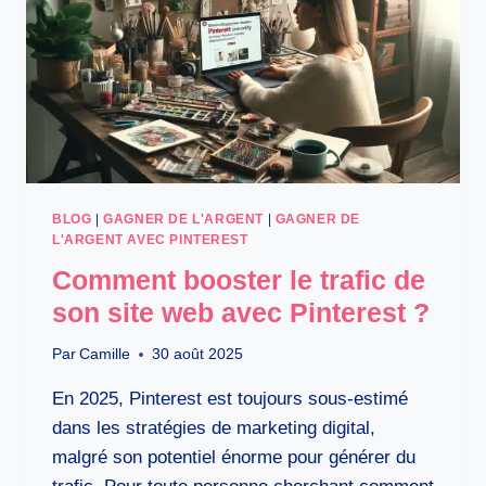
BLOG
|
GAGNER DE L'ARGENT
|
GAGNER DE
L'ARGENT AVEC PINTEREST
Comment booster le trafic de
son site web avec Pinterest ?
Par
Camille
30 août 2025
En 2025, Pinterest est toujours sous-estimé
dans les stratégies de marketing digital,
malgré son potentiel énorme pour générer du