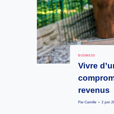
BUSINESS
Vivre d’u
compromi
revenus
Par
Camille
2 juin 