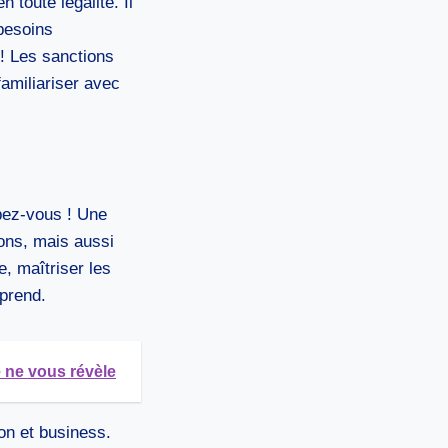
 toute légalité. Il
besoins
! Les sanctions
amiliariser avec
pez-vous ! Une
ions, mais aussi
, maîtriser les
pprend.
e ne vous révèle
on et business.