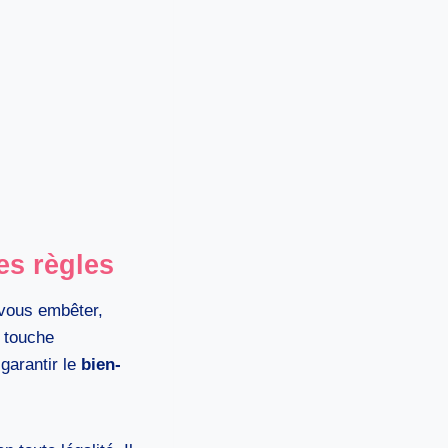
es règles
 vous embêter,
l touche
garantir le
bien-