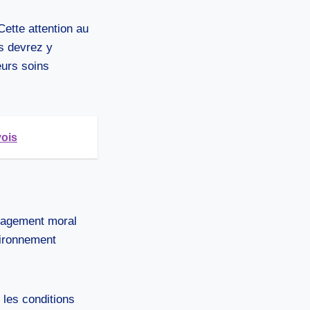
ette attention au
us devrez y
eurs soins
vois
ngagement moral
vironnement
les conditions