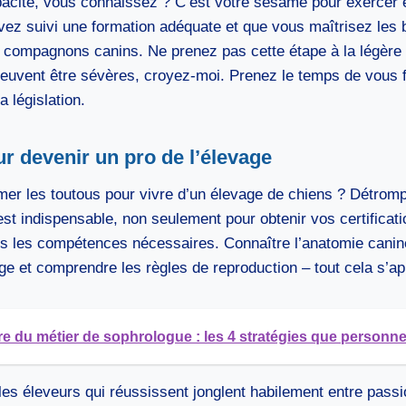
pacité, vous connaissez ? C’est votre sésame pour exercer en
ez suivi une formation adéquate et que vous maîtrisez les 
 compagnons canins. Ne prenez pas cette étape à la légère 
euvent être sévères, croyez-moi. Prenez le temps de vous f
 législation.
r devenir un pro de l’élevage
er les toutous pour vivre d’un élevage de chiens ? Détrom
st indispensable, non seulement pour obtenir vos certificat
es les compétences nécessaires. Connaître l’anatomie canine
ge et comprendre les règles de reproduction – tout cela s’a
re du métier de sophrologue : les 4 stratégies que personn
les éleveurs qui réussissent jonglent habilement entre passi