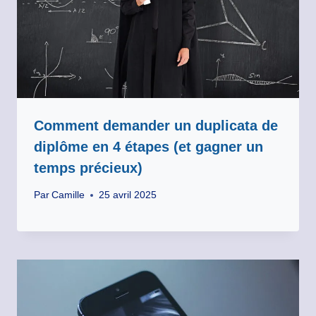
Comment demander un duplicata de
diplôme en 4 étapes (et gagner un
temps précieux)
Par
Camille
25 avril 2025