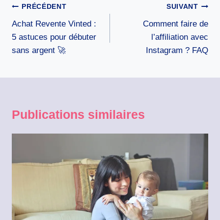
Navigation
PRÉCÉDENT
SUIVANT
de
Achat Revente Vinted :
Comment faire de
l’article
5 astuces pour débuter
l’affiliation avec
sans argent 🚀
Instagram ? FAQ
Publications similaires