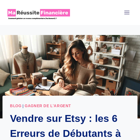
Aller
au
contenu
BLOG
|
GAGNER DE L'ARGENT
Vendre sur Etsy : les 6
Erreurs de Débutants à