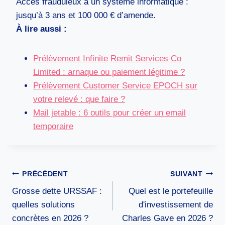
Accès frauduleux à un système informatique :
jusqu’à 3 ans et 100 000 € d’amende.
À lire aussi :
Prélèvement Infinite Remit Services Co
Limited : arnaque ou paiement légitime ?
Prélèvement Customer Service EPOCH sur
votre relevé : que faire ?
Mail jetable : 6 outils pour créer un email
temporaire
Navigation
PRÉCÉDENT
SUIVANT
de
Grosse dette URSSAF :
Quel est le portefeuille
l’article
quelles solutions
d'investissement de
concrètes en 2026 ?
Charles Gave en 2026 ?