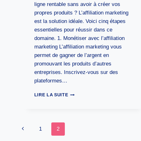
ligne rentable sans avoir à créer vos
propres produits ? L’affiliation marketing
est la solution idéale. Voici cinq étapes
essentielles pour réussir dans ce
domaine. 1. Monétiser avec l’affiliation
marketing L’affiliation marketing vous
permet de gagner de l’argent en
promouvant les produits d’autres
entreprises. Inscrivez-vous sur des
plateformes…
AFFILIATION
LIRE LA SUITE
MARKETING
:
6
ÉTAPES
Navigation
POUR
Page
1
2
UN
de
BUSINESS
précédente