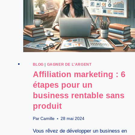
BLOG
|
GAGNER DE L'ARGENT
Affiliation marketing : 6
étapes pour un
business rentable sans
produit
Par
Camille
28 mai 2024
Vous rêvez de développer un business en