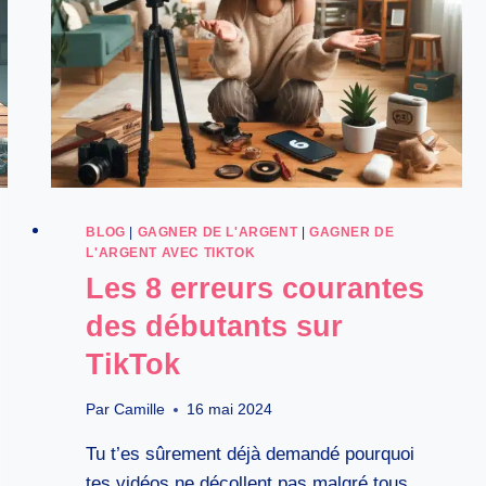
BLOG
|
GAGNER DE L'ARGENT
|
GAGNER DE
L'ARGENT AVEC TIKTOK
Les 8 erreurs courantes
des débutants sur
TikTok
Par
Camille
16 mai 2024
Tu t’es sûrement déjà demandé pourquoi
tes vidéos ne décollent pas malgré tous