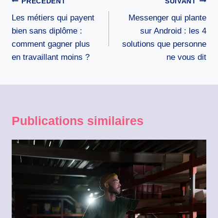
Navigation
PRÉCÉDENT
SUIVANT
de
Les métiers qui payent
Messenger qui plante
l’article
bien sans diplôme :
sur Android : les 4
comment gagner plus
solutions que personne
en travaillant moins ?
ne vous dit
Publications similaires