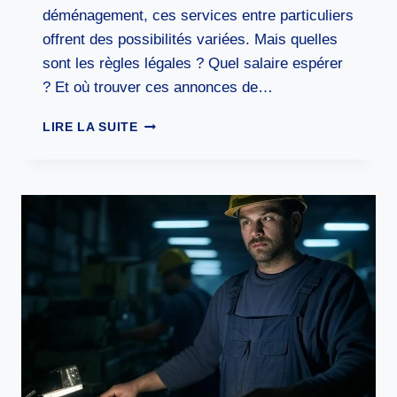
déménagement, ces services entre particuliers
offrent des possibilités variées. Mais quelles
sont les règles légales ? Quel salaire espérer
? Et où trouver ces annonces de…
PETITS
LIRE LA SUITE
JOBS
ENTRE
PARTICULIERS:
LE
GUIDE
POUR
ARRONDIR
SES
FINS
DE
MOIS