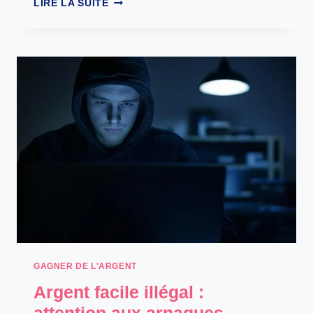
LIRE LA SUITE
EN
TRAVAIL
DE
NUIT
:
LE
GUIDE
COMPLET
GAGNER DE L'ARGENT
Argent facile illégal :
attention aux arnaques