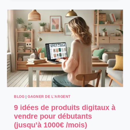
REVENU
COMPLÉMENTAIRE
SÉRIEUX
POUR
GAGNER
DE
L’ARGENT
RAPIDEMENT
BLOG
|
GAGNER DE L'ARGENT
9 idées de produits digitaux à
vendre pour débutants
(jusqu’à 1000€ /mois)