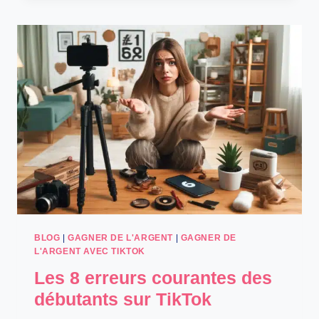
6
ÉTAPES
POUR
UN
BUSINESS
RENTABLE
SANS
PRODUIT
BLOG
|
GAGNER DE L'ARGENT
|
GAGNER DE
L'ARGENT AVEC TIKTOK
Les 8 erreurs courantes des
débutants sur TikTok