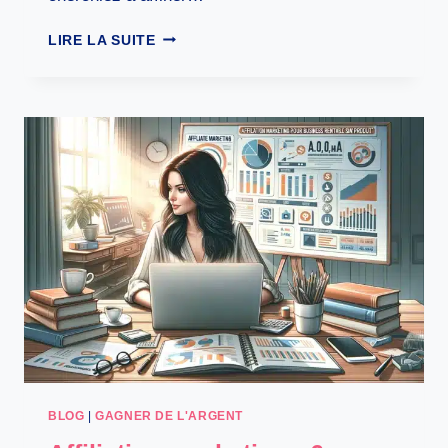
10
LIRE LA SUITE
ERREURS
EN
AFFILIATION
SUR
INSTAGRAM
BLOG
|
GAGNER DE L'ARGENT