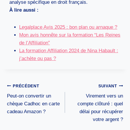
analyse spécifique en droit français.
À lire aussi :
Legalplace Avis 2025 : bon plan ou arnaque ?
Mon avis honnête sur la formation “Les Reines
de l’Affiliation”
La formation Affiliation 2024 de Nina Habault :
j’achète ou pas ?
Navigation
PRÉCÉDENT
SUIVANT
de
Peut-on convertir un
Virement vers un
l’article
chèque Cadhoc en carte
compte clôturé : quel
cadeau Amazon ?
délai pour récupérer
votre argent ?