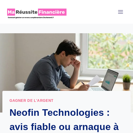
Aller
au
contenu
GAGNER DE L'ARGENT
Neofin Technologies :
avis fiable ou arnaque à